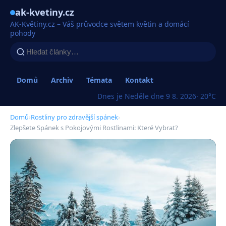
ak-kvetiny.cz
AK-Květiny.cz – Váš průvodce světem květin a domácí
pohody
Domů
Archiv
Témata
Kontakt
Dnes je Neděle dne 9 8. 2026
· 20°C
Domů
›
Rostliny pro zdravější spánek
›
Zlepšete Spánek s Pokojovými Rostlinami: Které Vybrat?