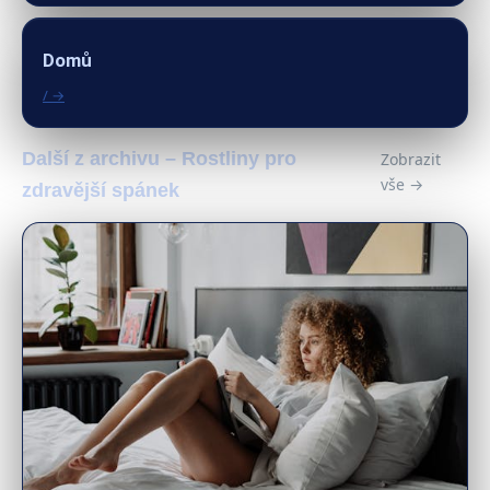
Domů
/ →
Další z archivu – Rostliny pro
Zobrazit
vše →
zdravější spánek