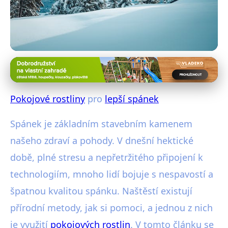
Rostliny pro zdravější spánek
Zlepšete Spánek s Pokojovými
Pokojové rostliny
pro
lepší spánek
Rostlinami: Které Vybrat?
Spánek je základním stavebním kamenem
24. 12. 2025
· 4 min čtení · Autor: Michal Novotinský
našeho zdraví a pohody. V dnešní hektické
době, plné stresu a nepřetržitého připojení k
technologiím, mnoho lidí bojuje s nespavostí a
špatnou kvalitou spánku. Naštěstí existují
přírodní metody, jak si pomoci, a jednou z nich
je využití
pokojových rostlin
. V tomto článku se