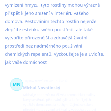
vymizení hmyzu, tyto rostliny mohou výrazně
přispět k jeho snížení v interiéru vašeho
domova. Pěstováním těchto rostlin nejenže
zlepšíte estetiku svého prostředí, ale také
vytvoříte přirozenější a zdravější životní
prostředí bez nadměrného používání
chemických repelentů. Vyzkoušejte je a uvidíte,
jak vaše domácnost
byliny, zdraví, vzduch
71 článků
MN
Michal Novotinský
Michal je odborník na léčivé a aromatické rostliny,
který se věnuje pěstování bylin a koření i jejich
využití v domácnosti a kuchyni. Zajímá se také o
přírodní metody zlepšení kvality vzduchu a zdraví