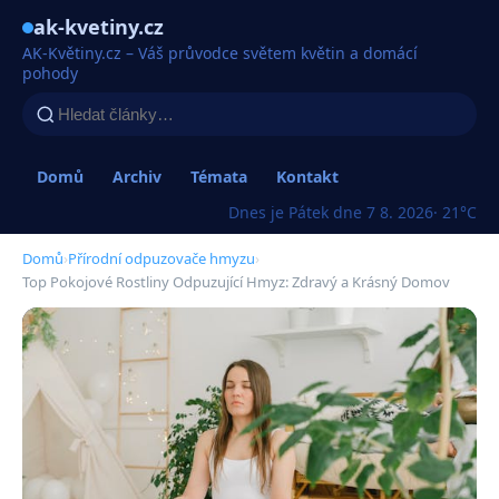
ak-kvetiny.cz
AK-Květiny.cz – Váš průvodce světem květin a domácí
pohody
Domů
Archiv
Témata
Kontakt
Dnes je Pátek dne 7 8. 2026
· 21°C
Domů
›
Přírodní odpuzovače hmyzu
›
Top Pokojové Rostliny Odpuzující Hmyz: Zdravý a Krásný Domov