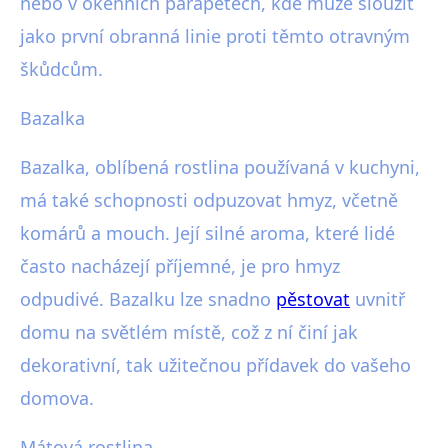
nebo v okenních parapetech, kde může sloužit
jako první obranná linie proti těmto otravným
škůdcům.
Bazalka
Bazalka, oblíbená rostlina používaná v kuchyni,
má také schopnosti odpuzovat hmyz, včetně
komárů a mouch. Její silné aroma, které lidé
často nacházejí příjemné, je pro hmyz
odpudivé. Bazalku lze snadno
pěstovat
uvnitř
domu na světlém místě, což z ní činí jak
dekorativní, tak užitečnou přídavek do vašeho
domova.
Mátová rostlina