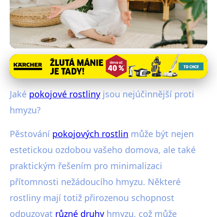
Přírodní odpuzovače hmyzu
Top Pokojové Rostliny Odpuzující
Jaké
pokojové rostliny
jsou nejúčinnější proti
Hmyz: Zdravý a Krásný Domov
hmyzu?
26. 12. 2025
· 4 min čtení · Autor: Michal Novotinský
Pěstování
pokojových rostlin
může být nejen
estetickou ozdobou vašeho domova, ale také
praktickým řešením pro minimalizaci
přítomnosti nežádoucího hmyzu. Některé
rostliny mají totiž přirozenou schopnost
odpuzovat
různé druhy
hmyzu, což může