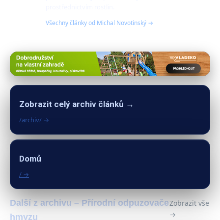
prostřednictvím rostlin.
Všechny články od Michal Novotinský →
Zobrazit celý archiv článků →
/archiv/ →
Domů
/ →
Další z archivu – Přírodní odpuzovače
Zobrazit vše
→
hmyzu