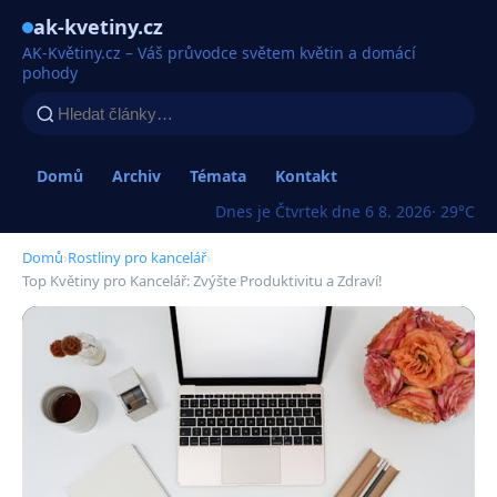
ak-kvetiny.cz
AK-Květiny.cz – Váš průvodce světem květin a domácí
pohody
Domů
Archiv
Témata
Kontakt
Dnes je Čtvrtek dne 6 8. 2026
· 29°C
Domů
›
Rostliny pro kancelář
›
Top Květiny pro Kancelář: Zvýšte Produktivitu a Zdraví!