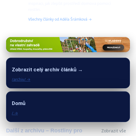
inspiraci, jak zlepšit prostředí domova pomocí
rostlin.
Všechny články od Adéla Šrámková →
Zobrazit celý archiv článků →
/archiv/ →
Domů
/ →
Další z archivu – Rostliny pro
Zobrazit vše