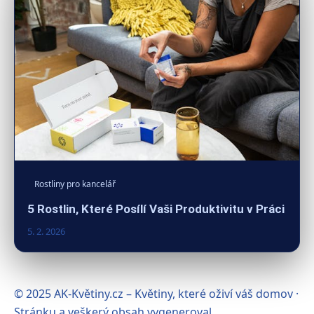
Rostliny pro kancelář
5 Rostlin, Které Posílí Vaši Produktivitu v Práci
5. 2. 2026
© 2025 AK-Květiny.cz – Květiny, které oživí váš domov ·
Stránku a veškerý obsah vygeneroval