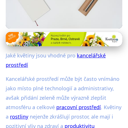
Rostliny pro kancelář
Top Květiny pro Kancelář: Zvýšte
Jaké květiny jsou vhodné pro
kancelářské
Produktivitu a Zdraví!
prostředí
2. 6. 2025
· 4 min čtení · Autor: Adéla Šrámková
Kancelářské prostředí může být často vnímáno
jako místo plné technologií a administrativy,
avšak přidání zeleně může výrazně zlepšit
atmosféru a celkové
pracovní prostředí
. Květiny
a
rostliny
nejenže zkrášlují prostor, ale mají i
pozitivní vliv na zdraví a
produktivitu