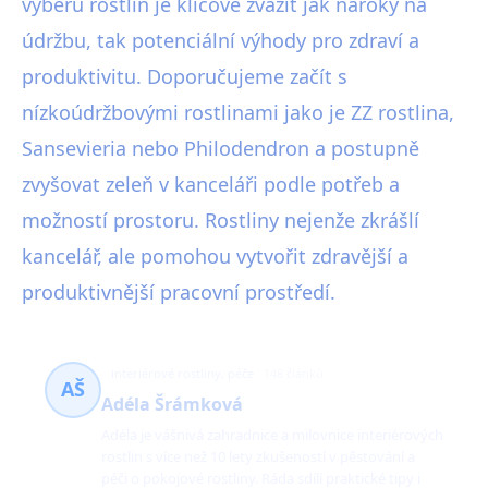
výběru rostlin je klíčové zvážit jak nároky na
údržbu, tak potenciální výhody pro zdraví a
produktivitu. Doporučujeme začít s
nízkoúdržbovými rostlinami jako je ZZ rostlina,
Sansevieria nebo Philodendron a postupně
zvyšovat zeleň v kanceláři podle potřeb a
možností prostoru. Rostliny nejenže zkrášlí
kancelář, ale pomohou vytvořit zdravější a
produktivnější pracovní prostředí.
interiérové rostliny, péče
148 článků
AŠ
Adéla Šrámková
Adéla je vášnivá zahradnice a milovnice interiérových
rostlin s více než 10 lety zkušeností v pěstování a
péči o pokojové rostliny. Ráda sdílí praktické tipy i