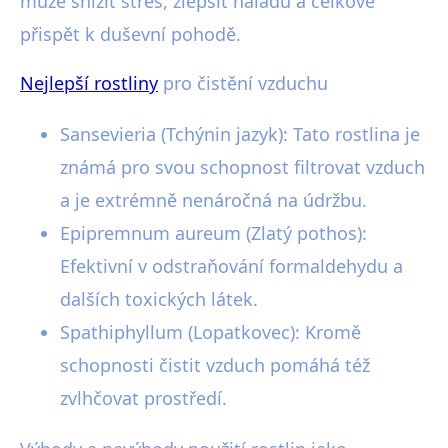
může snížit stres, zlepšit náladu a celkově
přispět k duševní pohodě.
Nejlepší rostliny
pro čistění vzduchu
Sansevieria (Tchýnin jazyk): Tato rostlina je
známá pro svou schopnost filtrovat vzduch
a je extrémně nenáročná na údržbu.
Epipremnum aureum (Zlatý pothos):
Efektivní v odstraňování formaldehydu a
dalších toxických látek.
Spathiphyllum (Lopatkovec): Kromě
schopnosti čistit vzduch pomáhá též
zvlhčovat prostředí.