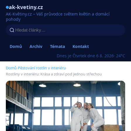
ak-kvetiny.cz
AK-Květiny.cz – Váš průvodce světem květin a domácí
pohody
Domů
Archiv
Témata
Kontakt
Dnes je Čtvrtek dne 6 8. 2026
· 24°C
Domů
›
Pěstování rostlin v interiéru
›
Rostliny v interiéru: Krása a zdraví pod jednou střechou