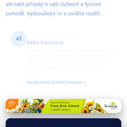
ale také přispějí k vaší duševní a fyzické
pohodě. Vyzkoušejte to a uvidíte rozdíl!
interiérové rostliny, péče
148 článků
AŠ
Adéla Šrámková
Adéla je vášnivá zahradnice a milovnice interiérových
rostlin s více než 10 lety zkušeností v pěstování a
péči o pokojové rostliny. Ráda sdílí praktické tipy i
inspiraci, jak zlepšit prostředí domova pomocí
rostlin.
Všechny články od Adéla Šrámková →