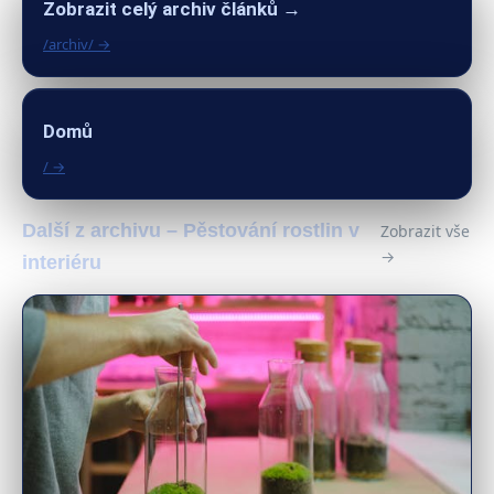
Zobrazit celý archiv článků →
/archiv/ →
Domů
/ →
Další z archivu – Pěstování rostlin v
Zobrazit vše
→
interiéru