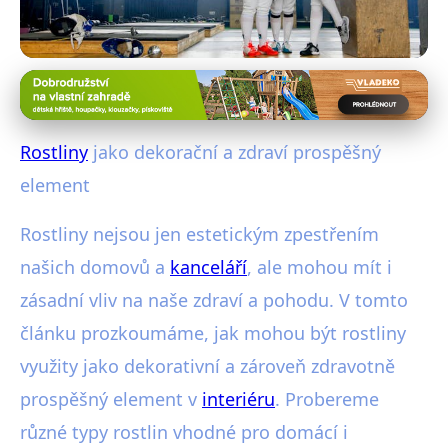
Pěstování rostlin v interiéru
Rostliny v interiéru: Krása a zdraví
Rostliny
jako dekorační a zdraví prospěšný
pod jednou střechou
element
29. 10. 2025
· 3 min čtení · Autor: Adéla Šrámková
Rostliny nejsou jen estetickým zpestřením
našich domovů a
kanceláří
, ale mohou mít i
zásadní vliv na naše zdraví a pohodu. V tomto
článku prozkoumáme, jak mohou být rostliny
využity jako dekorativní a zároveň zdravotně
prospěšný element v
interiéru
. Probereme
různé typy rostlin vhodné pro domácí i