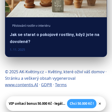
Pěstování rostlin v interiéru
Jak se starat o pokojové rostliny, když jste na
dovolené?
1. 11. 2025
© 2025 AK-Květiny.cz – Květiny, které oživí váš domov ·
Stránku a veškerý obsah vygeneroval
www.contentis.AI
·
GDPR
·
Terms
×
VIP uvítací bonus 50.000 Kč - legální české kasíno
Chci 50.000 Kč !