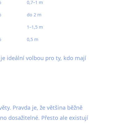
%
0,7–1 m
%
do 2 m
1–1,5 m
%
0,5 m
e ideální volbou pro ty, kdo mají
věty. Pravda je, že většina běžně
o dosažitelné. Přesto ale existují