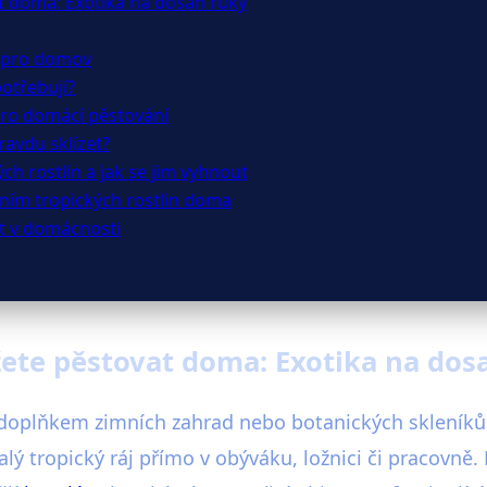
at doma: Exotika na dosah ruky
é pro domov
potřebují?
pro domácí pěstování
ravdu sklízet?
ch rostlin a jak se jim vyhnout
váním tropických rostlin doma
out v domácnosti
žete pěstovat doma: Exotika na dos
doplňkem zimních zahrad nebo botanických skleníků.
lý tropický ráj přímo v obýváku, ložnici či pracovně