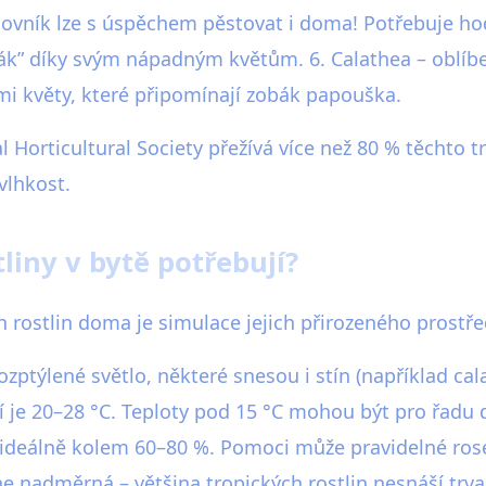
vník lze s úspěchem pěstovat i doma! Potřebuje hodně
 pták” díky svým nápadným květům. 6. Calathea – oblíb
ými květy, které připomínají zobák papouška.
l Horticultural Society přežívá více než 80 % těchto
vlhkost.
liny v bytě potřebují?
ostlin doma je simulace jejich přirozeného prostřed
 rozptýlené světlo, některé snesou i stín (například c
ní je 20–28 °C. Teploty pod 15 °C mohou být pro řadu 
 – ideálně kolem 60–80 %. Pomoci může pravidelné ro
 ne nadměrná – většina tropických rostlin nesnáší trva