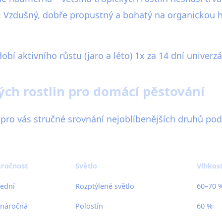
: Vzdušný, dobře propustný a bohatý na organickou 
dobí aktivního růstu (jaro a léto) 1x za 14 dní univer
ých rostlin pro domácí pěstování
e pro vás stručné srovnání nejoblíbenějších druhů pod
ročnost
Světlo
Vlhkos
řední
Rozptýlené světlo
60–70 
náročná
Polostín
60 %