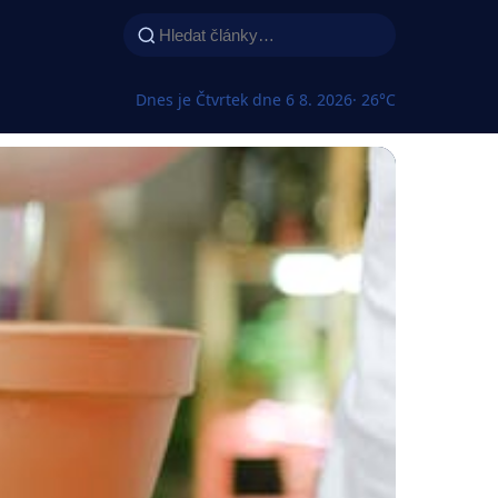
Dnes je Čtvrtek dne 6 8. 2026
· 26°C