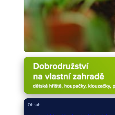
ak-kvetiny.cz
Pěstujte doma tropic
7. 3. 2026
· 10 min čtení · Autor: Tomáš Bureš
Obsah