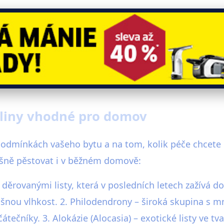
stliny vhodné pro domov
 podmínkách vašeho bytu a na tom, kolik péče chcete
ěšně pěstovat i v běžném domově:
s děrovanými listy, která v posledních letech zažívá 
dušnou vlhkost. 2. Philodendrony – široká skupina s 
tečníky. 3. Alokázie (Alocasia) – exotické listy ve tv