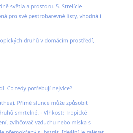
 světla a prostoru. 5. Strelície
ená pro své pestrobarevné listy, vhodná i
 tropických druhů v domácím prostředí,
í. Co tedy potřebují nejvíce?
alathea). Přímé slunce může způsobit
druhů smrtelné. - Vlhkost: Tropické
sení, zvlhčovač vzduchu nebo miska s
le přemokřený substrát. Ideální je zalévat