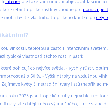
šlí
interiér
, ale také vám umožní objevovat fascinující
 konkrétní tropické rostliny vhodné pro
domácí pěst
 se mohli těšit z vlastního tropického koutku po
celý 
nikátními?
sokou vlhkostí, teplotou a často i intenzivním světlem
i typické vlastnosti těchto rostlin patří:
y, které pohlcují co nejvíce světla. - Rychlý růst v o
otnost až o 50 %. - Vyšší nároky na vzdušnou vlhkos
ajímavé květy či netradiční tvary listů (například mo
mi z roku 2023 jsou tropické druhy nejrychleji rostou
ké fíkusy, ale chtějí i něco výjimečného, co se stane 