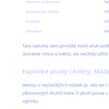
Alocasia amazonica
Vy
Banánovník (Musa)
St
Strelície
St
Calathea
Ne
Tato tabulka vám pomůže zvolit druh podle
dostatek místa a světla, ale nechtějí příli
Exotické plody i květy: Můž
Jednou z nejčastějších otázek je, zda lze z
pěstovaných druhů kvete či plodí pouze v 
výjimky.