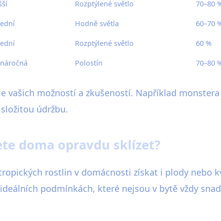
šší
Rozptýlené světlo
70–80 
řední
Hodně světla
60–70 
řední
Rozptýlené světlo
60 %
náročná
Polostín
70–80 
 vašich možností a zkušeností. Například monstera j
š složitou údržbu.
ete doma opravdu sklízet?
 tropických rostlin v domácnosti získat i plody nebo k
ideálních podmínkách, které nejsou v bytě vždy snadn