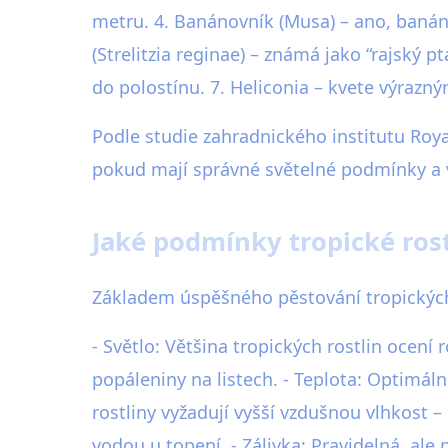
metru. 4. Banánovník (Musa) – ano, banáno
(Strelitzia reginae) – známá jako “rajský
do polostínu. 7. Heliconia – kvete výrazn
Podle studie zahradnického institutu Roya
pokud mají správné světelné podmínky a 
Jaké podmínky tropické rost
Základem úspěšného pěstování tropických r
- Světlo: Většina tropických rostlin ocení
popáleniny na listech. - Teplota: Optimál
rostliny vyžadují vyšší vzdušnou vlhkost
vodou u topení. - Zálivka: Pravidelná, ale