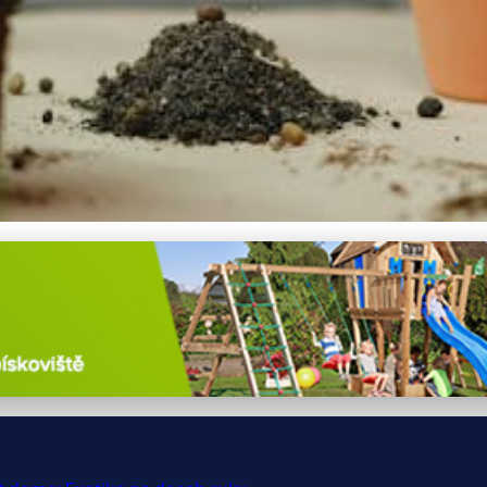
ké rostliny: Exotika v poho