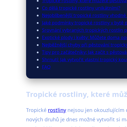
Tropické rostliny, které můžete pěstov
Co dělá tropické rostliny unikátními?
Nejoblíbenější tropické rostliny vhodn
Jaké podmínky tropické rostliny v bytě 
Srovnání vybraných tropických rostlin 
Exotické plody i květy: Můžete doma op
Nejběžnější chyby při pěstování tropický
Tipy pro začátečníky: Jak začít s pěsto
Shrnutí: Jak vytvořit vlastní tropický k
FAQ
Tropické rostliny, které mů
Tropické
rostliny
nejsou jen okouzlujícím 
nových druhů je dnes možné vytvořit si ma