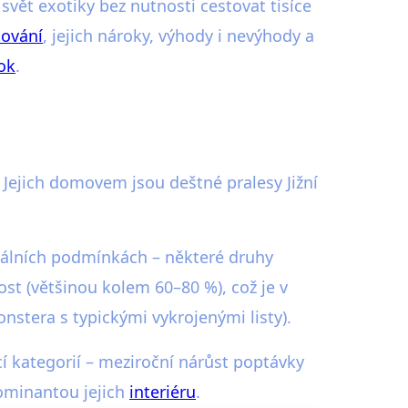
 svět exotiky bez nutnosti cestovat tisíce
ování
, jejich nároky, výhody i nevýhody a
rok
.
. Jejich domovem jsou deštné pralesy Jižní
ptimálních podmínkách – některé druhy
t (většinou kolem 60–80 %), což je v
nstera s typickými vykrojenými listy).
cí kategorií – meziroční nárůst poptávky
dominantou jejich
interiéru
.