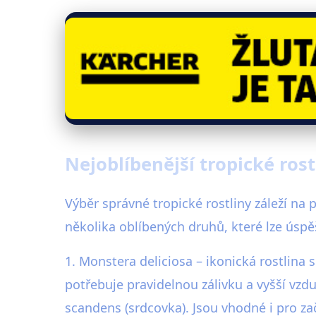
Nejoblíbenější tropické ro
Výběr správné tropické rostliny záleží na
několika oblíbených druhů, které lze úsp
1. Monstera deliciosa – ikonická rostlina 
potřebuje pravidelnou zálivku a vyšší vz
scandens (srdcovka). Jsou vhodné i pro začá