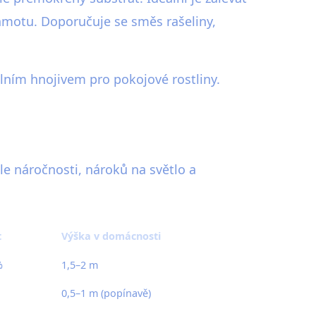
hmotu. Doporučuje se směs rašeliny,
zálním hnojivem pro pokojové rostliny.
le náročnosti, nároků na světlo a
t
Výška v domácnosti
%
1,5–2 m
0,5–1 m (popínavě)