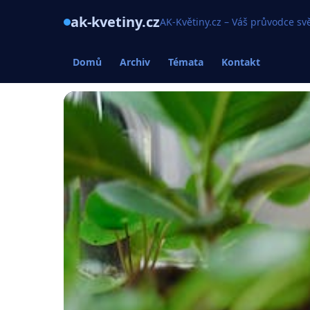
ak-kvetiny.cz
AK-Květiny.cz – Váš průvodce s
Domů
Archiv
Témata
Kontakt