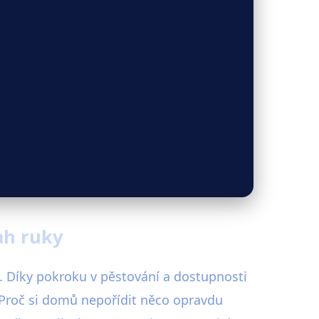
ah ruky
 Díky pokroku v pěstování a dostupnosti
. Proč si domů nepořídit něco opravdu