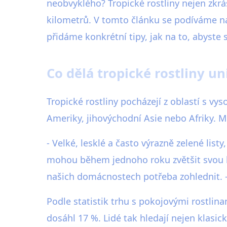
neobvyklého? Tropické rostliny nejen zkrá
kilometrů. V tomto článku se podíváme na
přidáme konkrétní tipy, jak na to, abyste
Co dělá tropické rostliny u
Tropické rostliny pocházejí z oblastí s vy
Ameriky, jihovýchodní Asie nebo Afriky. Mez
- Velké, lesklé a často výrazně zelené list
mohou během jednoho roku zvětšit svou hm
našich domácnostech potřeba zohlednit. - Z
Podle statistik trhu s pokojovými rostlina
dosáhl 17 %. Lidé tak hledají nejen klasic