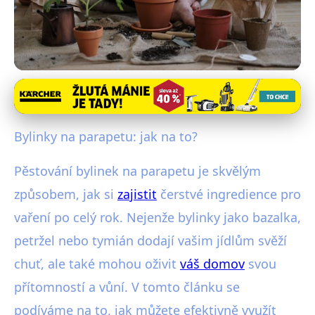
Pěstování bylin a koření
Pěstujte bylinky na parapetu:
Bylinky na parapetu: jak na to?
Průvodce pro začátečníky a tipy!
Pěstování bylinek na parapetu je skvělým
10. 9. 2025
· 4 min čtení · Autor: Michal Novotinský
způsobem, jak si
zajistit
čerstvé ingredience pro
vaření po celý rok. Nejenže bylinky jako bazalka,
petržel nebo tymián dodají vašim jídlům svěží
chuť, ale také mohou oživit
váš domov
svou
přítomností a vůní. V tomto článku se
podíváme na to, jak můžete efektivně využít