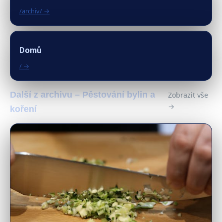
/archiv/ →
Domů
/ →
Další z archivu – Pěstování bylin a
Zobrazit vše
→
koření