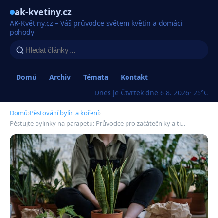
ak-kvetiny.cz
AK-Květiny.cz – Váš průvodce světem květin a domácí
pohody
Domů
Archiv
Témata
Kontakt
Dnes je Čtvrtek dne 6 8. 2026
· 25°C
Domů
›
Pěstování bylin a koření
›
Pěstujte bylinky na parapetu: Průvodce pro začátečníky a ti…