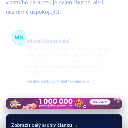
vlastního parapetu je nejen chutné, ale i
nesmírně uspokojující.
byliny, zdraví, vzduch
71 článků
MN
Michal Novotinský
Michal je odborník na léčivé a aromatické rostliny,
který se věnuje pěstování bylin a koření i jejich
využití v domácnosti a kuchyni. Zajímá se také o
přírodní metody zlepšení kvality vzduchu a zdraví
prostřednictvím rostlin.
Všechny články od Michal Novotinský →
Zobrazit celý archiv článků →