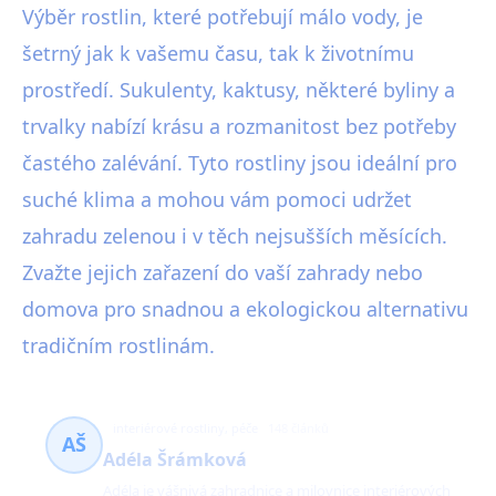
Výběr rostlin, které potřebují málo vody, je
šetrný jak k vašemu času, tak k životnímu
prostředí. Sukulenty, kaktusy, některé byliny a
trvalky nabízí krásu a rozmanitost bez potřeby
častého zalévání. Tyto rostliny jsou ideální pro
suché klima a mohou vám pomoci udržet
zahradu zelenou i v těch nejsušších měsících.
Zvažte jejich zařazení do vaší zahrady nebo
domova pro snadnou a ekologickou alternativu
tradičním rostlinám.
interiérové rostliny, péče
148 článků
AŠ
Adéla Šrámková
Adéla je vášnivá zahradnice a milovnice interiérových