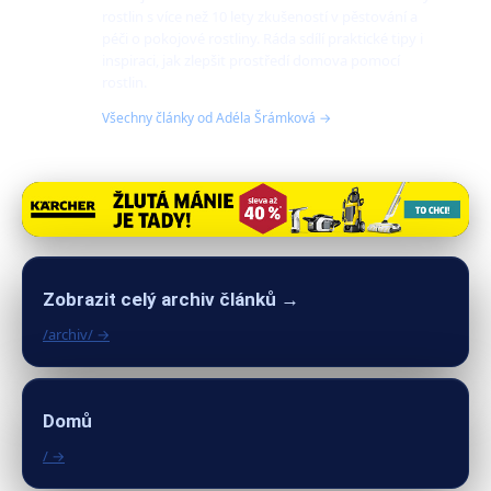
rostlin s více než 10 lety zkušeností v pěstování a
péči o pokojové rostliny. Ráda sdílí praktické tipy i
inspiraci, jak zlepšit prostředí domova pomocí
rostlin.
Všechny články od Adéla Šrámková →
Zobrazit celý archiv článků →
/archiv/ →
Domů
/ →