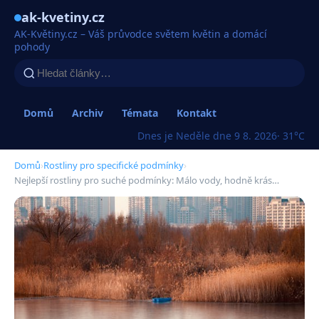
ak-kvetiny.cz
AK-Květiny.cz – Váš průvodce světem květin a domácí
pohody
Domů
Archiv
Témata
Kontakt
Dnes je Neděle dne 9 8. 2026
· 31°C
Domů
›
Rostliny pro specifické podmínky
›
Nejlepší rostliny pro suché podmínky: Málo vody, hodně krás…