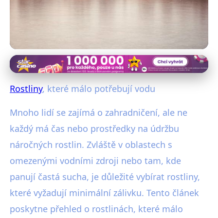
Rostliny pro specifické podmínky
Nejlepší rostliny pro suché
Rostliny
, které málo potřebují vodu
podmínky: Málo vody, hodně
Mnoho lidí se zajímá o zahradničení, ale ne
krásy!
každý má čas nebo prostředky na údržbu
náročných rostlin. Zvláště v oblastech s
25. 12. 2025
· 3 min čtení · Autor: Adéla Šrámková
omezenými vodními zdroji nebo tam, kde
panují častá sucha, je důležité vybírat rostliny,
které vyžadují minimální zálivku. Tento článek
poskytne přehled o rostlinách, které málo