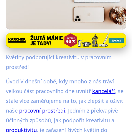
Rostliny pro kancelář
Květiny ve Vaší kanceláři: Jak
Květiny podporující kreativitu v pracovním
podpořit kreativitu?
prostředí
24. 8. 2025
· 4 min čtení · Autor: Adéla Šrámková
Úvod V dnešní době, kdy mnoho z nás tráví
velkou část pracovního dne uvnitř
kanceláří
, se
stále více zaměřujeme na to, jak zlepšit a oživit
naše
pracovní prostředí
. Jedním z překvapivě
účinných způsobů, jak podpořit kreativitu a
produktivitu
, je zařazení živých květin do