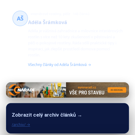
interiérové rostliny, péče
148 článků
AŠ
Adéla Šrámková
Adéla je vášnivá zahradnice a milovnice interiérových
rostlin s více než 10 lety zkušeností v pěstování a
péči o pokojové rostliny. Ráda sdílí praktické tipy i
inspiraci, jak zlepšit prostředí domova pomocí
rostlin.
Všechny články od Adéla Šrámková →
Zobrazit celý archiv článků →
/archiv/ →