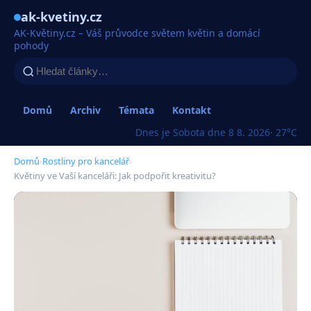
ak-kvetiny.cz
AK-Květiny.cz – Váš průvodce světem květin a domácí
pohody
Domů
Archiv
Témata
Kontakt
Dnes je Sobota dne 8 8. 2026
· 27°C
Domů
›
Rostliny pro kancelář
›
Květiny ve Vaší kanceláři: Jak podpořit kreativitu?