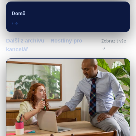
Domů
/ →
Další z archivu – Rostliny pro
Zobrazit vše
→
kancelář