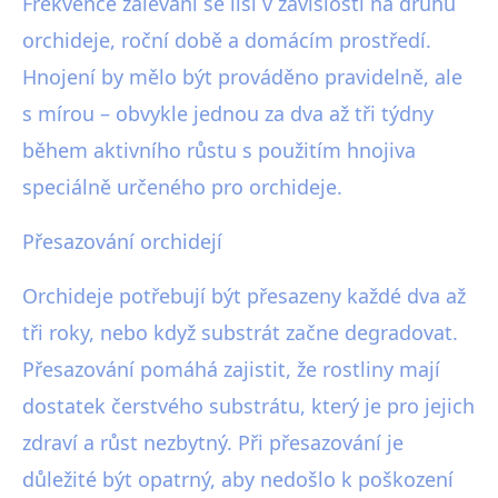
Frekvence zalévání se liší v závislosti na druhu
orchideje, roční době a domácím prostředí.
Hnojení by mělo být prováděno pravidelně, ale
s mírou – obvykle jednou za dva až tři týdny
během aktivního růstu s použitím hnojiva
speciálně určeného pro orchideje.
Přesazování orchidejí
Orchideje potřebují být přesazeny každé dva až
tři roky, nebo když substrát začne degradovat.
Přesazování pomáhá zajistit, že rostliny mají
dostatek čerstvého substrátu, který je pro jejich
zdraví a růst nezbytný. Při přesazování je
důležité být opatrný, aby nedošlo k poškození