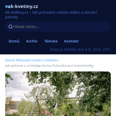
ak-kvetiny.cz
AK-Květiny.cz – Váš průvodce světem květin a domácí
pohody
Domů
Archiv
Témata
Kontakt
Dnes je Neděle dne 9 8. 2026
· 24°C
Domů
›
Pěstování rostlin v interiéru
›
Jak pečovat o orchideje doma: Průvodce pro krásné květy