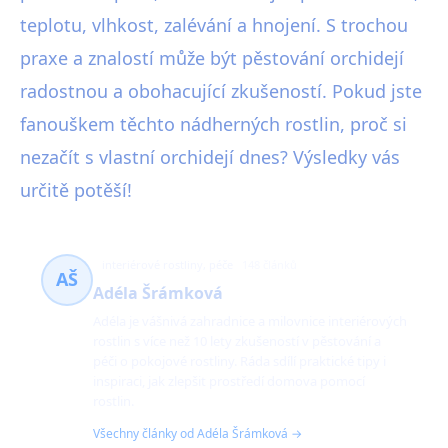
teplotu, vlhkost, zalévání a hnojení. S trochou
praxe a znalostí může být pěstování orchidejí
radostnou a obohacující zkušeností. Pokud jste
fanouškem těchto nádherných rostlin, proč si
nezačít s vlastní orchidejí dnes? Výsledky vás
určitě potěší!
interiérové rostliny, péče
148 článků
AŠ
Adéla Šrámková
Adéla je vášnivá zahradnice a milovnice interiérových
rostlin s více než 10 lety zkušeností v pěstování a
péči o pokojové rostliny. Ráda sdílí praktické tipy i
inspiraci, jak zlepšit prostředí domova pomocí
rostlin.
Všechny články od Adéla Šrámková →