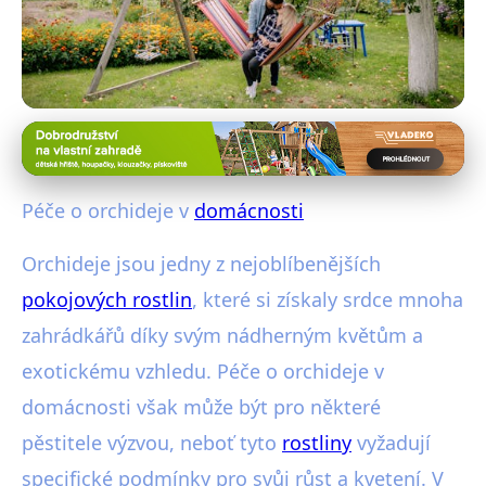
Pěstování rostlin v interiéru
Jak pečovat o orchideje doma:
Péče o orchideje v
domácnosti
Průvodce pro krásné květy
Orchideje jsou jedny z nejoblíbenějších
31. 7. 2025
· 4 min čtení · Autor: Adéla Šrámková
pokojových rostlin
, které si získaly srdce mnoha
zahrádkářů díky svým nádherným květům a
exotickému vzhledu. Péče o orchideje v
domácnosti však může být pro některé
pěstitele výzvou, neboť tyto
rostliny
vyžadují
specifické podmínky pro svůj růst a kvetení. V