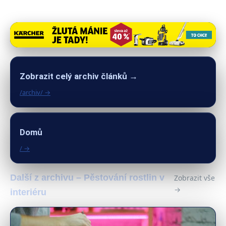
Zobrazit celý archiv článků →
/archiv/ →
Domů
/ →
Další z archivu – Pěstování rostlin v
Zobrazit vše
→
interiéru