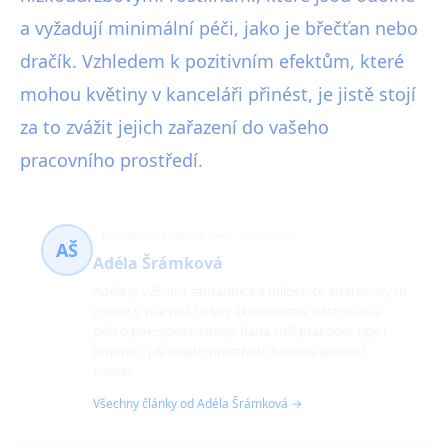
a vyžadují minimální péči, jako je břečťan nebo
dračík. Vzhledem k pozitivním efektům, které
mohou květiny v kanceláři přinést, je jistě stojí
za to zvážit jejich zařazení do vašeho
pracovního prostředí.
interiérové rostliny, péče
148 článků
AŠ
Adéla Šrámková
Adéla je vášnivá zahradnice a milovnice interiérových
rostlin s více než 10 lety zkušeností v pěstování a
péči o pokojové rostliny. Ráda sdílí praktické tipy i
inspiraci, jak zlepšit prostředí domova pomocí
rostlin.
Všechny články od Adéla Šrámková →