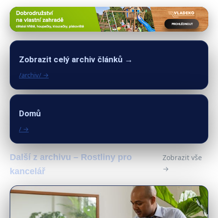
Zobrazit celý archiv článků →
/archiv/ →
Domů
/ →
Další z archivu – Rostliny pro
Zobrazit vše
→
kancelář