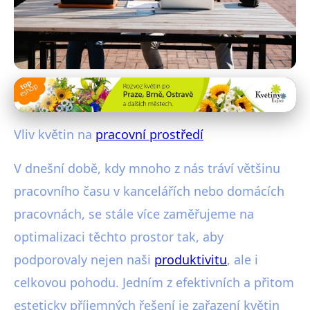
Rostliny pro kancelář
Jak Květiny Zvyšují Produktivitu a
Vliv květin na
pracovní prostředí
Zlepšují Vzduch v Kanceláři
V dnešní době, kdy mnoho z nás tráví většinu
2. 7. 2025
· 4 min čtení · Autor: Adéla Šrámková
pracovního času v kancelářích nebo domácích
pracovnách, se stále více zaměřujeme na
optimalizaci těchto prostor tak, aby
podporovaly nejen naši
produktivitu
, ale i
celkovou pohodu. Jedním z efektivních a přitom
esteticky příjemných řešení je zařazení květin