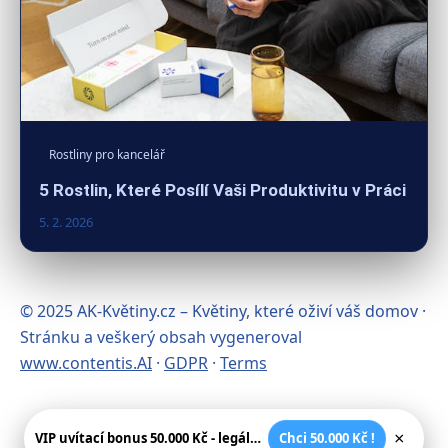
Rostliny pro kancelář
5 Rostlin, Které Posílí Vaši Produktivitu v Práci
5. 2. 2026
© 2025 AK-Květiny.cz – Květiny, které oživí váš domov ·
Stránku a veškerý obsah vygeneroval
www.contentis.AI
·
GDPR
·
Terms
×
VIP uvítací bonus 50.000 Kč - legální české kasíno
Chci 50.000 Kč !