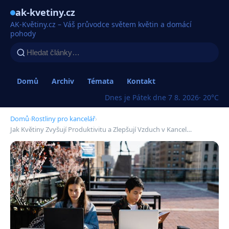
ak-kvetiny.cz
AK-Květiny.cz – Váš průvodce světem květin a domácí
pohody
Domů
Archiv
Témata
Kontakt
Dnes je Pátek dne 7 8. 2026
· 20°C
Domů
›
Rostliny pro kancelář
›
Jak Květiny Zvyšují Produktivitu a Zlepšují Vzduch v Kancel…