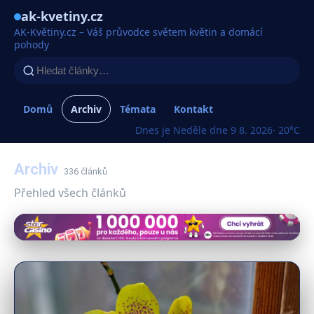
ak-kvetiny.cz
AK-Květiny.cz – Váš průvodce světem květin a domácí
pohody
Domů
Archiv
Témata
Kontakt
Dnes je Neděle dne 9 8. 2026
· 20°C
Archiv
336 článků
Přehled všech článků