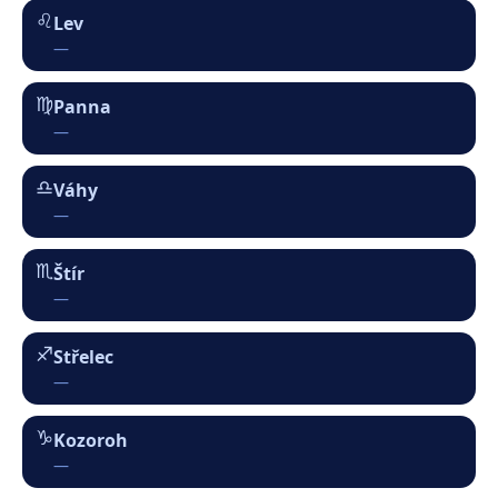
—
♍︎
Panna
—
♎︎
Váhy
—
♏︎
Štír
—
♐︎
Střelec
—
♑︎
Kozoroh
—
♒︎
Vodnář