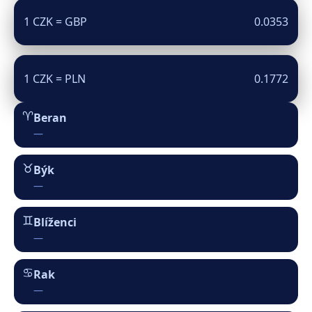
1 CZK = PLN
0.1772
♈︎
Beran
—
♉︎
Býk
—
♊︎
Blíženci
—
♋︎
Rak
—
♌︎
Lev