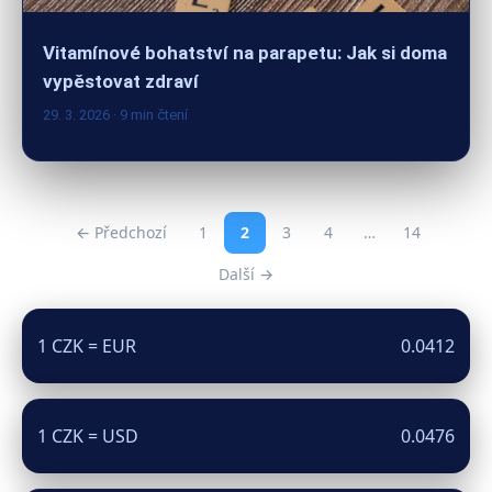
Vitamínové bohatství na parapetu: Jak si doma
vypěstovat zdraví
29. 3. 2026
· 9 min čtení
← Předchozí
1
2
3
4
…
14
Další →
1 CZK = EUR
0.0412
1 CZK = USD
0.0476
1 CZK = GBP
0.0353